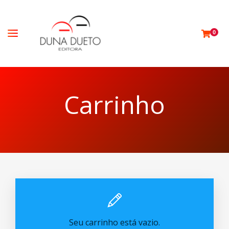
0
Carrinho
Seu carrinho está vazio.