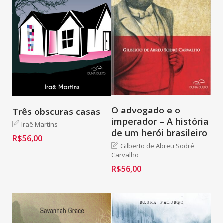
O advogado e o
Três obscuras casas
imperador – A história
Iraê Martins
de um herói brasileiro
R$
56,00
Gilberto de Abreu Sodré
Carvalho
R$
56,00