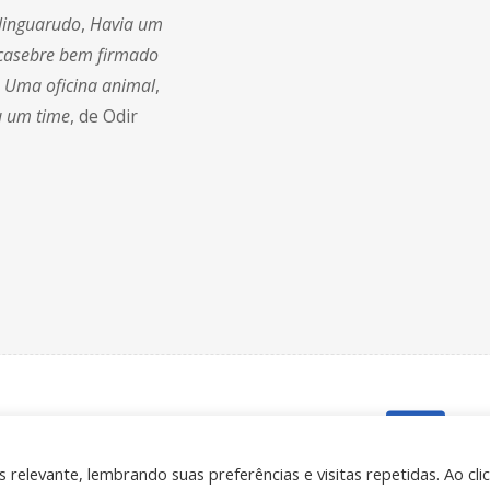
linguarudo
,
Havia um
asebre bem firmado
u
Uma oficina animal
,
u um time
, de Odir
tos reservados.
relevante, lembrando suas preferências e visitas repetidas. Ao cli