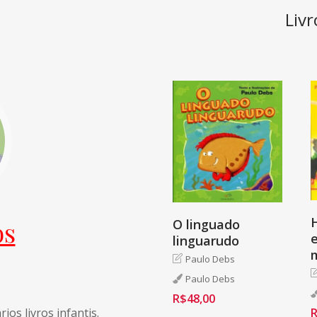
Liv
bs
O linguado
e
linguarudo
Paulo Debs
Paulo Debs
R$
48,00
ios livros infantis.