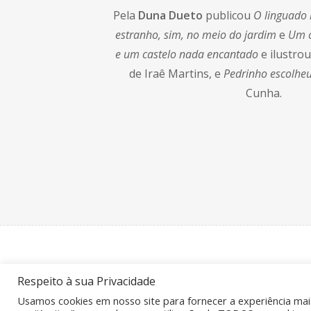
Pela
Duna Dueto
publicou
O linguado 
estranho, sim, no meio do jardim
e
Um c
e um castelo nada encantado
e ilustro
de Iraê Martins, e
Pedrinho escolhe
Cunha.
Copyright © 2021 Duna Dueto. Todos os direi
Respeito à sua Privacidade
Desenvolvimento:
Smacky
& M3
Usamos cookies em nosso site para fornecer a experiência mais 